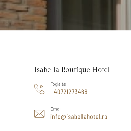
Isabella Boutique Hotel
Foglalás
+40721273468
Email
info@isabellahotel.ro