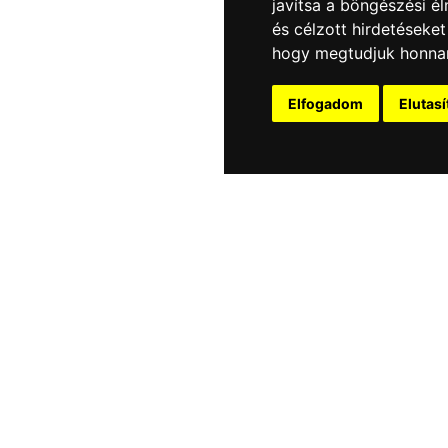
javítsa a böngészési é
és célzott hirdetéseket
hogy megtudjuk honnan
Elfogadom
Elutas