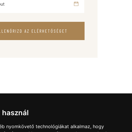
LLENŐRIZD AZ ELÉRHETŐSÉGET
t használ
gyéb nyomkövető technológiákat alkalmaz, hogy