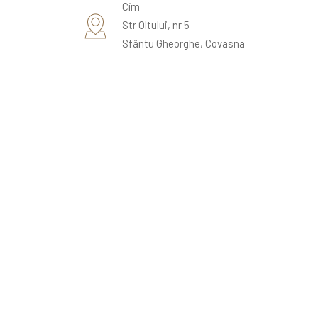
Cím
Str Oltului, nr 5
Sfântu Gheorghe, Covasna